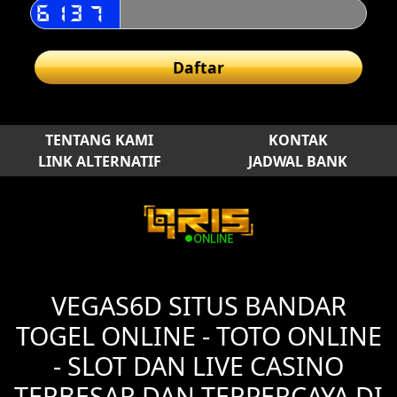
Daftar
TENTANG KAMI
KONTAK
LINK ALTERNATIF
JADWAL BANK
VEGAS6D SITUS BANDAR
TOGEL ONLINE - TOTO ONLINE
- SLOT DAN LIVE CASINO
TERBESAR DAN TERPERCAYA DI