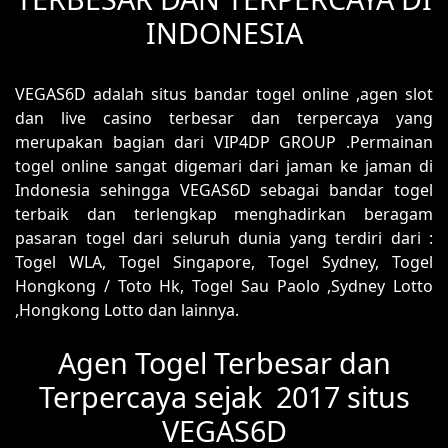
INDONESIA
VEGAS6D adalah situs bandar togel online ,agen slot
dan live casino terbesar dan terpercaya yang
merupakan bagian dari VIP4DP GROUP .Permainan
togel online sangat digemari dari jaman ke jaman di
Indonesia sehingga VEGAS6D sebagai bandar togel
terbaik dan terlengkap menghadirkan beragam
pasaran togel dari seluruh dunia yang terdiri dari :
Togel WLA, Togel Singapore, Togel Sydney, Togel
Hongkong / Toto Hk, Togel Sau Paolo ,Sydney Lotto
,Hongkong Lotto dan lainnya.
Agen Togel Terbesar dan
Terpercaya sejak 2017 situs
VEGAS6D