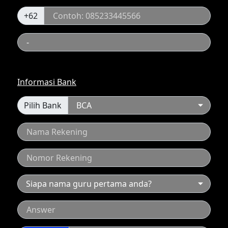
+62
Informasi Bank
Pilih Bank